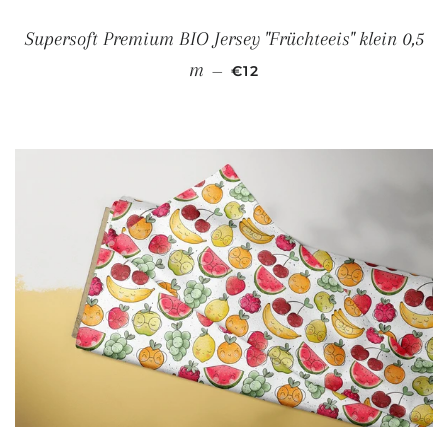
Supersoft Premium BIO Jersey "Früchteeis" klein 0,5
NORMALER PREIS
m
—
€12