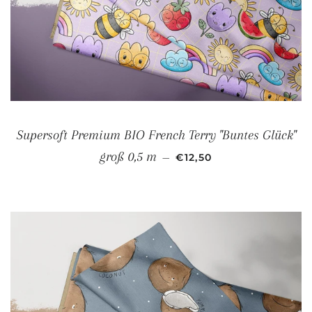
Supersoft Premium BIO French Terry "Buntes Glück"
NORMALER PREIS
groß 0,5 m
—
€12,50