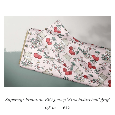
Supersoft Premium BIO Jersey "Kirschkätzchen" groß
NORMALER PREIS
0,5 m
—
€12