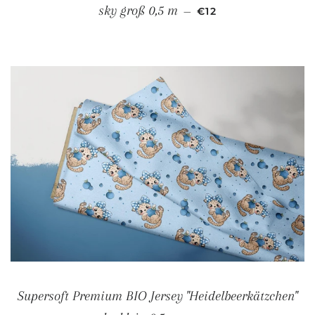
NORMALER PREIS
sky groß 0,5 m
—
€12
Supersoft Premium BIO Jersey "Heidelbeerkätzchen"
NORMALER PREIS