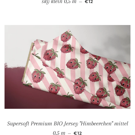
sky klein 0,5 m
—
€12
Supersoft Premium BIO Jersey "Himbeerchen" mittel
NORMALER PREIS
0,5 m
—
€12