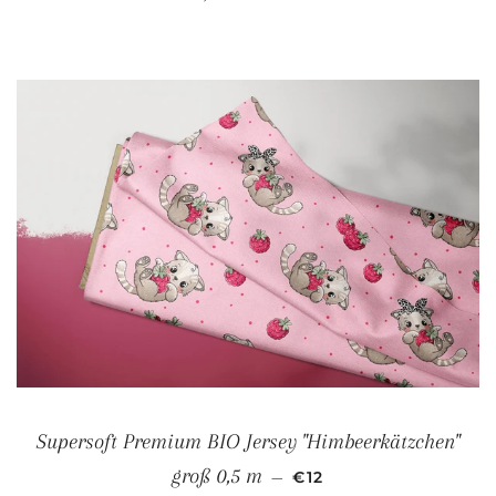
Supersoft Premium BIO Jersey "Himbeerkätzchen"
NORMALER PREIS
groß 0,5 m
—
€12