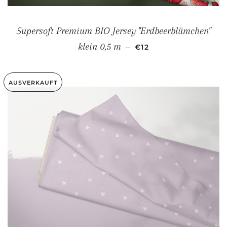
Supersoft Premium BIO Jersey "Erdbeerblümchen"
NORMALER PREIS
klein 0,5 m
—
€12
AUSVERKAUFT