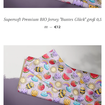
Supersoft Premium BIO Jersey "Buntes Glück" groß 0,5
NORMALER PREIS
m
—
€12