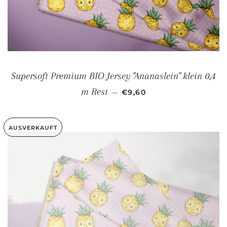
Supersoft Premium BIO Jersey "Ananaslein" klein 0,4
NORMALER PREIS
m Rest
—
€9,60
AUSVERKAUFT