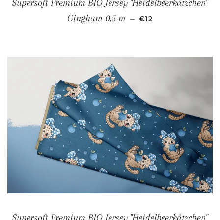
Supersoft Premium BIO Jersey "Heidelbeerkätzchen"
NORMALER PREIS
Gingham 0,5 m
—
€12
Supersoft Premium BIO Jersey "Heidelbeerkätzchen"