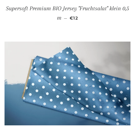
Supersoft Premium BIO Jersey "Fruchtsalat" klein 0,5
NORMALER PREIS
m
—
€12