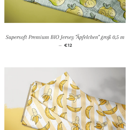
Supersoft Premium BIO Jersey "Äpfelchen" groß 0,5 m
NORMALER PREIS
—
€12