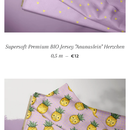
Supersoft Premium BIO Jersey "Ananaslein" Herzchen
NORMALER PREIS
0,5 m
—
€12