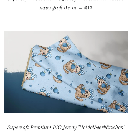
NORMALER PREIS
navy groß 0,5 m
—
€12
Supersoft Premium BIO Jersey "Heidelbeerkätzchen"