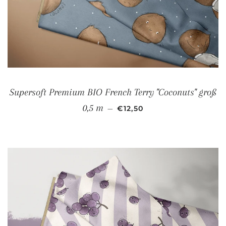
Supersoft Premium BIO French Terry "Coconuts" groß
NORMALER PREIS
0,5 m
—
€12,50