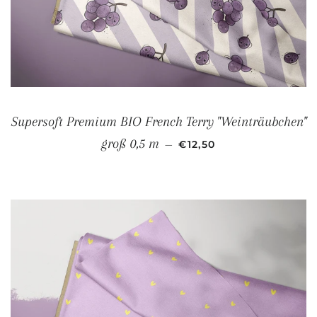
Supersoft Premium BIO French Terry "Weinträubchen"
NORMALER PREIS
groß 0,5 m
—
€12,50