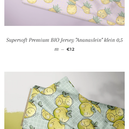
Supersoft Premium BIO Jersey "Ananaslein" klein 0,5
NORMALER PREIS
m
—
€12