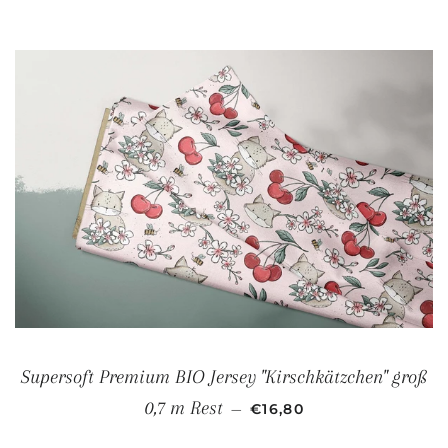
Supersoft Premium BIO Jersey "Kirschkätzchen" groß
NORMALER PREIS
0,7 m Rest
—
€16,80