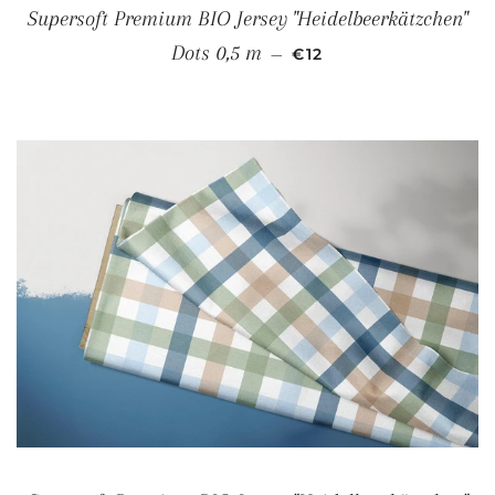
Supersoft Premium BIO Jersey "Heidelbeerkätzchen"
NORMALER PREIS
Dots 0,5 m
—
€12