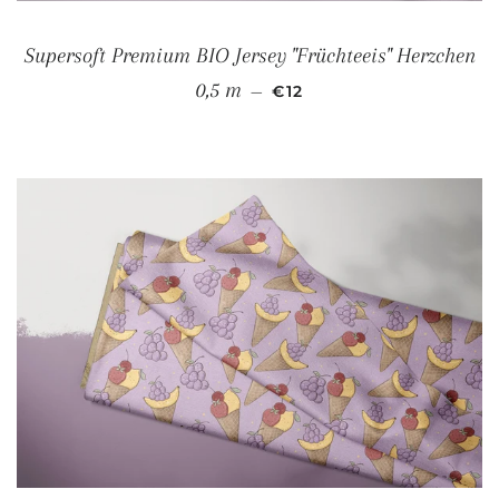
Supersoft Premium BIO Jersey "Früchteeis" Herzchen
NORMALER PREIS
0,5 m
—
€12