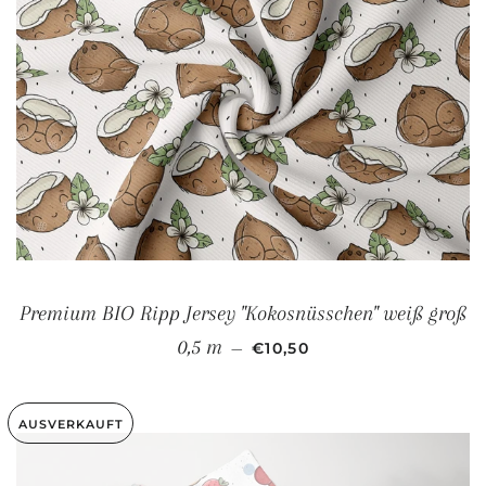
Premium BIO Ripp Jersey "Kokosnüsschen" weiß groß
NORMALER PREIS
0,5 m
—
€10,50
AUSVERKAUFT