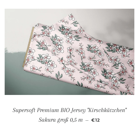
Supersoft Premium BIO Jersey "Kirschkätzchen"
NORMALER PREIS
Sakura groß 0,5 m
—
€12