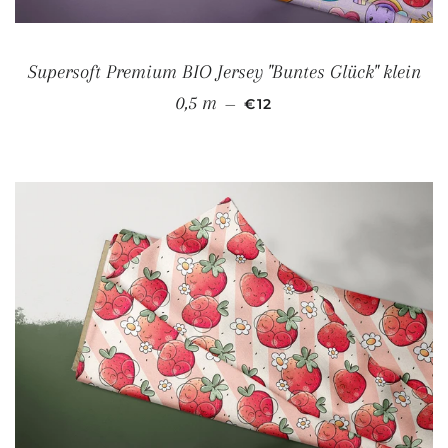
Supersoft Premium BIO Jersey "Buntes Glück" klein
NORMALER PREIS
0,5 m
—
€12