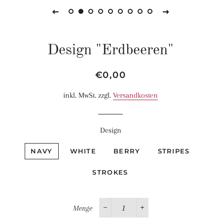
Design "Erdbeeren"
Normaler
Sonderpreis
€0,00
Preis
inkl. MwSt. zzgl.
Versandkosten
Design
NAVY
WHITE
BERRY
STRIPES
STROKES
Menge
−
+