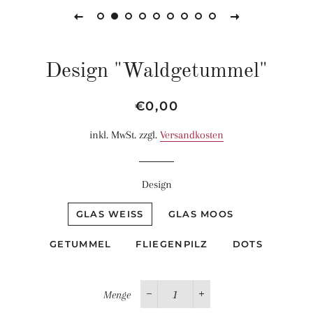
Design "Waldgetummel"
Normaler
Sonderpreis
€0,00
Preis
inkl. MwSt. zzgl.
Versandkosten
Design
GLAS WEISS
GLAS MOOS
GETUMMEL
FLIEGENPILZ
DOTS
Menge
−
+