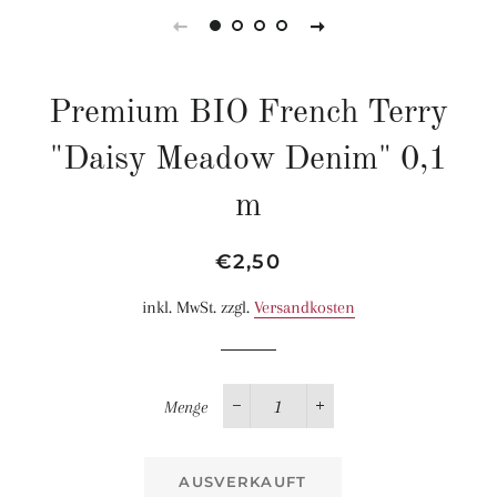
Premium BIO French Terry
"Daisy Meadow Denim" 0,1
m
Normaler
Sonderpreis
€2,50
Preis
inkl. MwSt. zzgl.
Versandkosten
Menge
−
+
AUSVERKAUFT