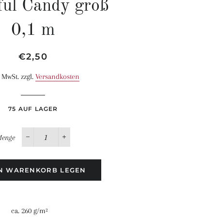
ul Candy groß
0,1 m
Normaler
Sonderpreis
€2,50
Preis
. MwSt. zzgl.
Versandkosten
75 AUF LAGER
enge
−
+
EN WARENKORB LEGEN
. 260 g/m²