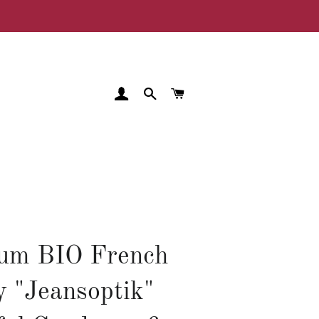
EINLOGGEN
SUCHE
WARENKORB
um BIO French
y "Jeansoptik"