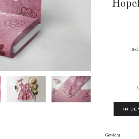
Hopef
inkl
M
IN D
Gewicht ca