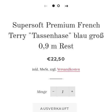
Supersoft Premium French
Terry "Tassenhase" blau groß
0,9 m Rest
Normaler
Sonderpreis
€22,50
Preis
inkl. MwSt. zzgl.
Versandkosten
Menge
−
+
AUSVERKAUFT