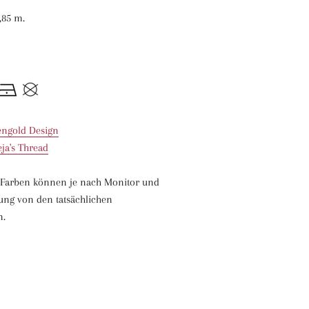
,85 m.
engold Design
eja's Thread
n Farben können je nach Monitor und
ung von den tatsächlichen
en.