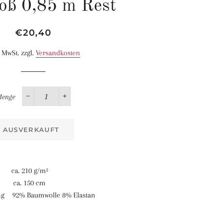
roß 0,85 m Rest
Normaler
Sonderpreis
€20,40
Preis
. MwSt. zzgl.
Versandkosten
enge
−
+
AUSVERKAUFT
. 210 g/m²
. 150 cm
g 92% Baumwolle 8% Elastan