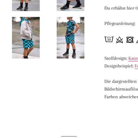
Du erhältst hier 0
Pflegeanleitung:
Stoffdesign:
Katz
Designbeispiel:
F
Die dargestellte
Bildschirmauflös
Farben abweich