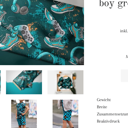
boy g
inkl
M
Gewicht ca
Breite ca
Zusammensetzun
Reaktivdruck