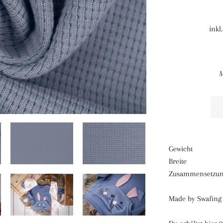
inkl
M
Gewicht ca
Breite 
Zusammensetzu
Made by Swafing 