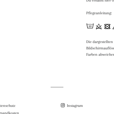
Du erhältst hier 
Pflegeanleitung:
Die dargestellte
Bildschirmauflös
Farben abweiche
tenschutz
Instagram
rsandkosten