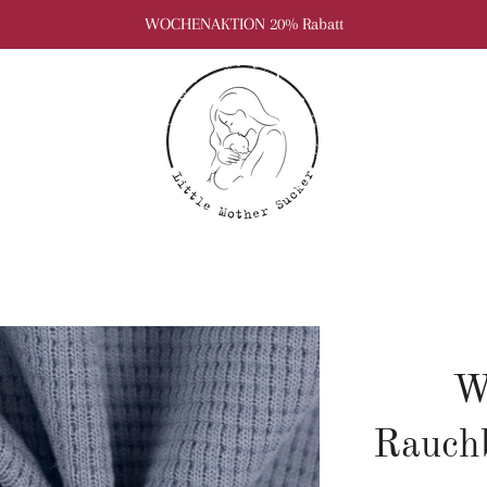
WOCHENAKTION 20% Rabatt
W
Rauchb