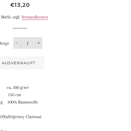
Normaler
Sonderpreis
€13,20
Preis
. MwSt. zzgl.
Versandkosten
enge
−
+
AUSVERKAUFT
. 300 g/m²
150 cm
ng 100% Baumwolle
(Waffeljersey Clarissa)