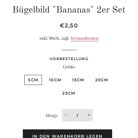
Bügelbild "Bananas" 2er Set
Normaler
Sonderpreis
€2,50
Preis
inkl. MwSt. zzgl.
Versandkosten
VORBESTELLUNG
Größe
5CM
10CM
15CM
20CM
25CM
Menge
−
+
IN DEN WARENKORB LEGEN