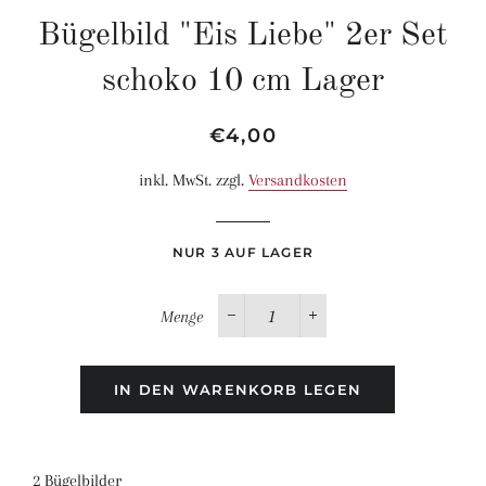
Bügelbild "Eis Liebe" 2er Set
schoko 10 cm Lager
Normaler
Sonderpreis
€4,00
Preis
inkl. MwSt. zzgl.
Versandkosten
NUR 3 AUF LAGER
Menge
−
+
IN DEN WARENKORB LEGEN
2 Bügelbilder