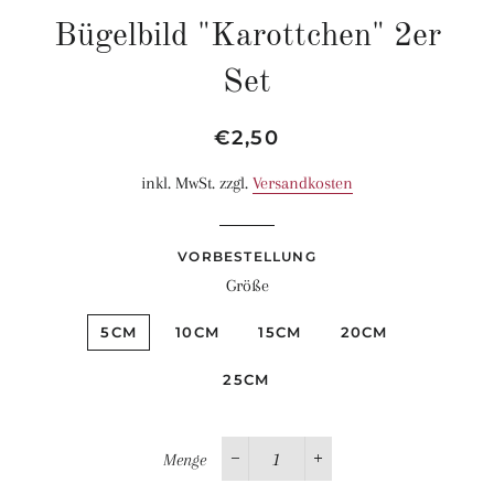
Bügelbild "Karottchen" 2er
Set
Normaler
Sonderpreis
€2,50
Preis
inkl. MwSt. zzgl.
Versandkosten
VORBESTELLUNG
Größe
5CM
10CM
15CM
20CM
25CM
Menge
−
+