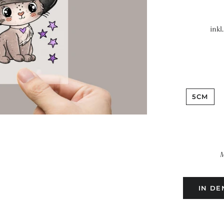
inkl
5CM
M
IN D