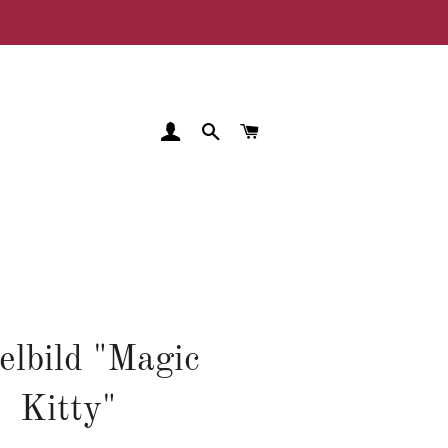
EINLOGGEN
SUCHE
WARENKORB
elbild "Magic
Kitty"