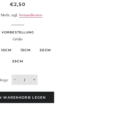
Normaler
Sonderpreis
€2,50
Preis
. MwSt. zzgl.
Versandkosten
VORBESTELLUNG
Größe
10CM
15CM
20CM
25CM
enge
−
+
EN WARENKORB LEGEN