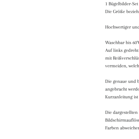
1 Bügelbilder-Set
Die Größe bezieht
Hochwertiger und
Waschbar bis 60°C
Auf links gedreh
mit Reißverschlü
vermeiden, welch
Die genaue und b
angebracht werde
Kurzanleitung ist
Die dargestellte
Bildschirmauflös
Farben abweich