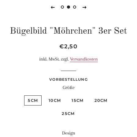
Bügelbild "Möhrchen" 3er Set
Normaler
Sonderpreis
€2,50
Preis
inkl. MwSt. zzgl.
Versandkosten
VORBESTELLUNG
Größe
5CM
10CM
15CM
20CM
25CM
Design