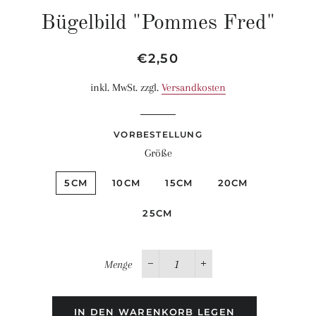
Bügelbild "Pommes Fred"
Normaler
Sonderpreis
€2,50
Preis
inkl. MwSt. zzgl.
Versandkosten
VORBESTELLUNG
Größe
5CM
10CM
15CM
20CM
25CM
Menge
−
+
IN DEN WARENKORB LEGEN