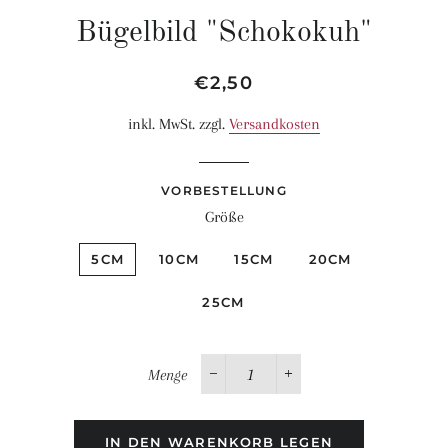
Bügelbild "Schokokuh"
Normaler
Sonderpreis
€2,50
Preis
inkl. MwSt. zzgl.
Versandkosten
VORBESTELLUNG
Größe
5CM
10CM
15CM
20CM
25CM
Menge
−
+
IN DEN WARENKORB LEGEN