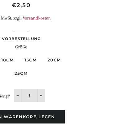
Normaler
Sonderpreis
€2,50
Preis
. MwSt. zzgl.
Versandkosten
VORBESTELLUNG
Größe
10CM
15CM
20CM
25CM
enge
−
+
EN WARENKORB LEGEN