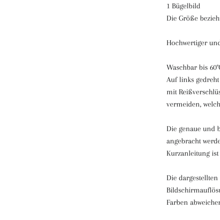
1 Bügelbild
Die Größe bezieht
Hochwertiger und
Waschbar bis 60°C
Auf links gedreh
mit Reißverschlü
vermeiden, welch
Die genaue und b
angebracht werde
Kurzanleitung ist
Die dargestellte
Bildschirmauflös
Farben abweich