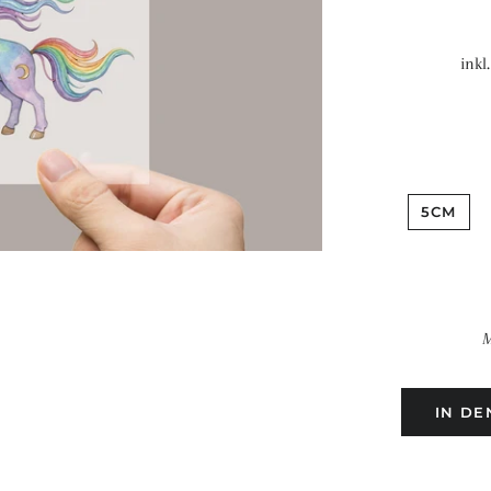
inkl
5CM
M
IN D