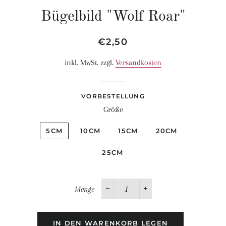
Bügelbild "Wolf Roar"
Normaler
Sonderpreis
€2,50
Preis
inkl. MwSt. zzgl.
Versandkosten
VORBESTELLUNG
Größe
5CM
10CM
15CM
20CM
25CM
Menge
−
+
IN DEN WARENKORB LEGEN